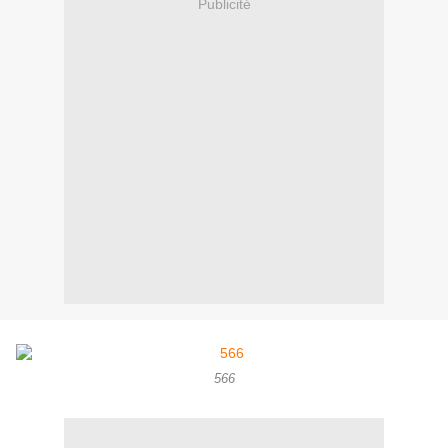
Publicité
566