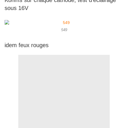
Kohms sur chaque cathode, test d'éclairage
sous 16V
549
idem feux rouges