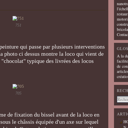
nanotra
l'échel
restaur
motoris
constru
751
bricola
Contac
peinture qui passe par plusieurs interventions
GLOS
La photo ci dessus montre la loco qui vient de
A la d
"chocolat" typique des livrées des locos
facilit
de cons
article
créati
REC
705
ARTI
ème de fixation du bissel avant de la loco en
sous le châssis équipée d'un axe sur lequel
HO
N 