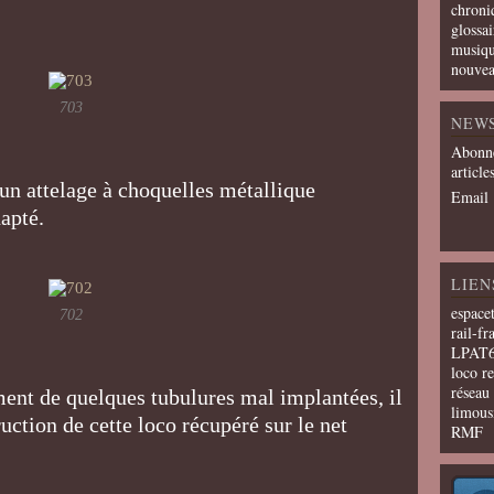
chroni
glossai
musiqu
nouvea
703
NEW
Abonne
article
 un attelage à choquelles métallique
Email
dapté.
LIEN
espace
702
rail-fr
LPAT
loco r
résea
ement de quelques tubulures mal implantées, il
limous
ruction de cette loco récupéré sur le net
RMF