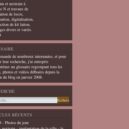
in et nextrain à
le N et travaux de
ation de locos,
ation, digitalisation,
ction de kit laiton,
ges divers et variés.
t
SAIRE
emande de nombreux internautes, et pour
er leur recherche, j'ai entrepris
tituer un glossaire regroupant tous les
s, photos et vidéos diffusées depuis la
on du blog en janvier 2008.
HERCHE
CLES RÉCENTS
 - Photos du jour
- nextrain - implantation de la ville - le