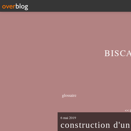
BISC
glossaire
<< p
6 mai 2019
construction d'un