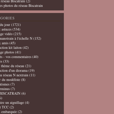
 réseau Biscatrain (2)
es photos du réseau Biscatrain
GORIES
du jour
(1721)
t astuces
(534)
age vidéo
(215)
nanotrain à l'échelle N
(152)
x amis
(45)
ction kit laiton
(42)
age photos
(41)
ts - vos commentaires
(40)
es
(33)
t thème du réseau
(21)
uction d'un diorama
(19)
u réseau N nextrain
(11)
er du modéliste
(8)
tismes
(7)
erminus
(7)
BISCATRAIN
(6)
6)
ire un aiguillage
(4)
t TCC
(2)
a embarquée
(2)