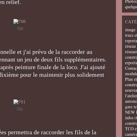
Photos
en relief.
quelqu
CATÉ
700
image 
trucs e
report
réseau 
nnelle et j'ai prévu de la raccorder au
réseau
constru
nnant un jeu de deux fils supplémentaires.
report
rès peinture finale de la loco. J'ai ajouté
Contac
modul
4 dixième pour le maintenir plus solidement
Plan e
constr
nouvea
l'ateli
automa
gare t
701
NEW 
infos
(
constru
TCO e
ées permettra de raccorder les fils de la
camér