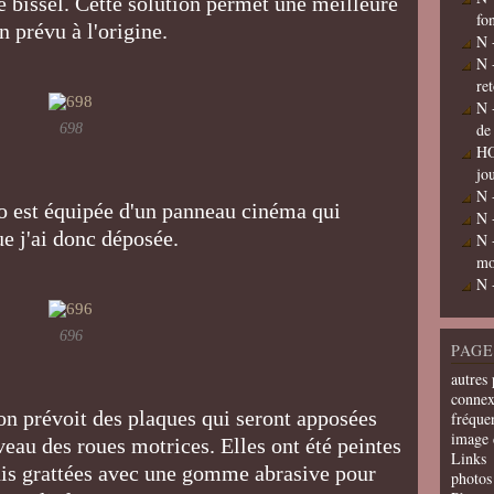
e bissel. Cette solution permet une meilleure
fo
on prévu à l'origine.
N 
N 
re
N 
de
698
HO
jo
N 
co est équipée d'un panneau cinéma qui
N 
ue j'ai donc déposée.
N 
mo
N 
696
PAGE
autres 
connex
on prévoit des plaques qui seront apposées
fréquen
image 
iveau des roues motrices. Elles ont été peintes
Links
puis grattées avec une gomme abrasive pour
photos 