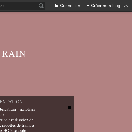
Connexion
+
Créer mon blog
TRAIN
ENTATION
 biscatrain - nanotrain
ain
ption
: réalisation de
x modèles de trains à
le HO biscatrain,