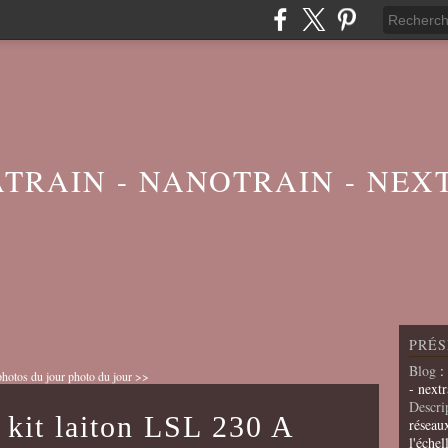
ATRAIN - NANOTRAIN - NEX
PRÉS
Blog
:
hotos du jour
photo du jour >>
- nextr
Descri
 kit laiton LSL 230 A
réseau
l'échel