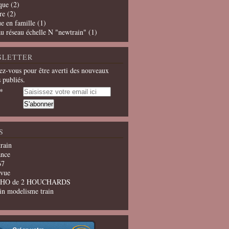
que
(2)
re
(2)
e en famille
(1)
u réseau échelle N "newtrain"
(1)
SLETTER
z-vous pour être averti des nouveaux
s publiés.
S
train
ance
67
evue
u HO de 2 HOUCHARDS
in modelisme train