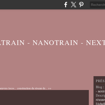
ATRAIN - NANOTRAIN - NEX
PRÉS
Blog
:
uvres locos...
construction du réseau de... >>
- nextr
Descri
réseau
l'échel