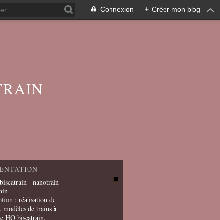
Connexion
+
Créer mon blog
TRAIN
ENTATION
 biscatrain - nanotrain
ain
ption
: réalisation de
x modèles de trains à
le HO biscatrain,