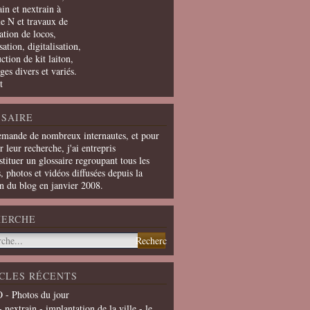
in et nextrain à
le N et travaux de
ation de locos,
ation, digitalisation,
ction de kit laiton,
ges divers et variés.
t
SAIRE
emande de nombreux internautes, et pour
er leur recherche, j'ai entrepris
tituer un glossaire regroupant tous les
s, photos et vidéos diffusées depuis la
on du blog en janvier 2008.
HERCHE
CLES RÉCENTS
 - Photos du jour
- nextrain - implantation de la ville - le