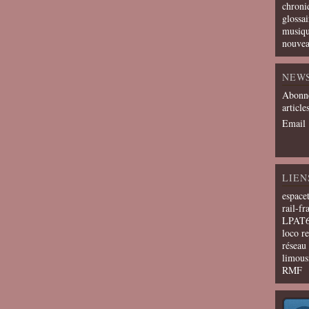
chroni
glossai
musiqu
nouvea
NEW
Abonne
article
Email
LIEN
espace
rail-fr
LPAT
loco r
résea
limous
RMF