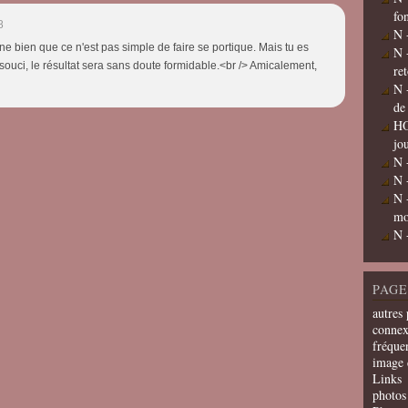
fo
8
N 
ne bien que ce n'est pas simple de faire se portique. Mais tu es
N 
 souci, le résultat sera sans doute formidable.<br /> Amicalement,
re
N 
de
HO
jo
N 
N 
N 
mo
N 
PAGE
autres 
connex
fréquen
image 
Links
photos 