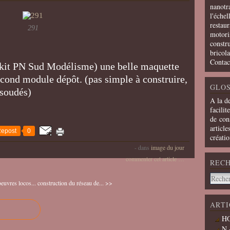
nanotra
l'échel
restaur
291
motoris
constru
bricola
Contac
(kit PN Sud Modélisme) une belle maquette
second module dépôt. (pas simple à construire,
GLOS
 soudés)
A la d
facilit
de cons
article
epost
0
créati
-
dans
image du jour
commenter cet article
…
REC
uvres locos...
construction du réseau de... >>
ARTI
HO
N 