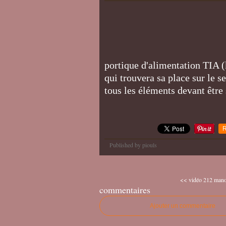
portique d'alimentation TIA 
qui trouvera sa place sur le 
tous les éléments devant être
R
Published by piouls
<< vidéo 212 manoe
commentaires
Ajouter un commentaire