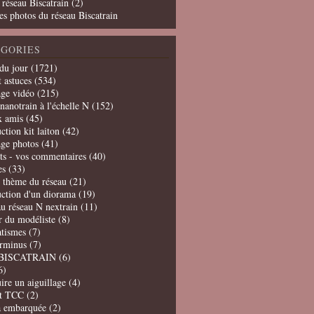
 réseau Biscatrain (2)
es photos du réseau Biscatrain
GORIES
du jour
(1721)
t astuces
(534)
age vidéo
(215)
nanotrain à l'échelle N
(152)
x amis
(45)
ction kit laiton
(42)
age photos
(41)
ts - vos commentaires
(40)
es
(33)
t thème du réseau
(21)
uction d'un diorama
(19)
u réseau N nextrain
(11)
er du modéliste
(8)
tismes
(7)
erminus
(7)
BISCATRAIN
(6)
6)
ire un aiguillage
(4)
t TCC
(2)
a embarquée
(2)