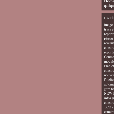
Photos
quelqu
CATÉ
image 
trucs e
report
réseau 
réseau
constru
report
Contac
modul
Plan e
constr
nouvea
l'ateli
automa
gare t
NEW 
infos
(
constru
TCO e
camér