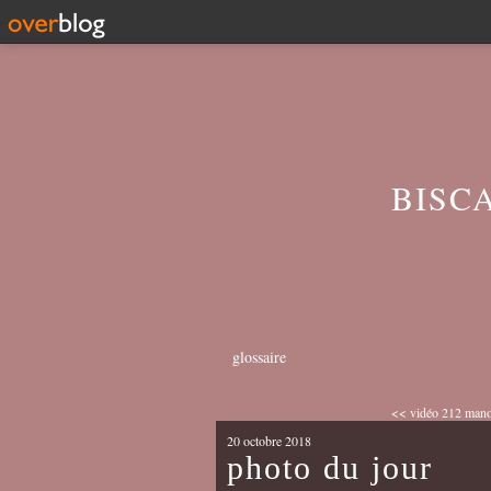
BISC
glossaire
<< vidéo 212 manoe
20 octobre 2018
photo du jour