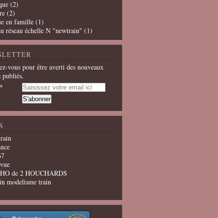
que
(2)
re
(2)
e en famille
(1)
u réseau échelle N "newtrain"
(1)
SLETTER
z-vous pour être averti des nouveaux
s publiés.
S
train
ance
67
evue
u HO de 2 HOUCHARDS
in modelisme train