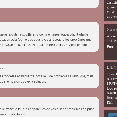
chroni
glossai
musiqu
nouvea
NEW
-je rajouter aux différents commentaires tout est dit. J'admire
Abonne
ovation et la facilité que vous avez à résoudre les problèmes que
article
N EST TOUJOURS PRESENTE CHEZ BISCATRAIN Merci encore.
Email
LIEN
:50
espace
 des modèles Atlas qui m'a posé le + de problèmes à résoudre, mais
rail-fr
 de temps, on trouve la solution.
LPAT
loco r
résea
limous
RMF
 elle franchie tous les appareilles de voies sans problèmes de prise
ement..félicitation.