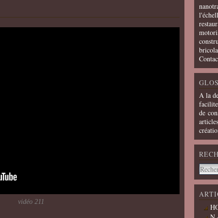
nanotra
l'échel
restaur
motoris
constru
bricola
Contac
GLOS
A la d
facilit
de cons
article
créati
REC
ARTI
vidéo 211
HO
N 