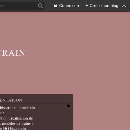
Connexion
+
Créer mon blog
TRAIN
ENTATION
 biscatrain - nanotrain
ain
ption
: réalisation de
x modèles de trains à
le HO biscatrain,