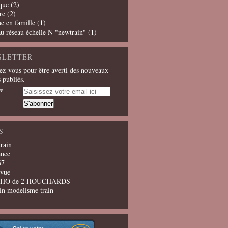
que
(2)
re
(2)
e en famille
(1)
u réseau échelle N "newtrain"
(1)
SLETTER
z-vous pour être averti des nouveaux
s publiés.
S
train
ance
67
evue
u HO de 2 HOUCHARDS
in modelisme train