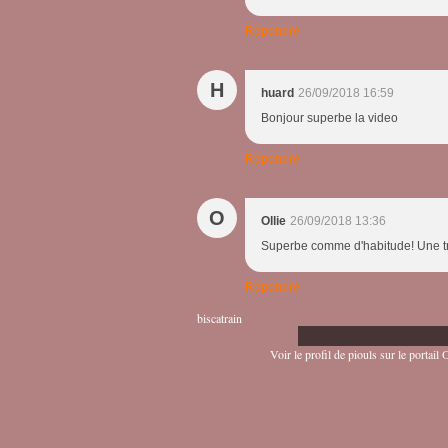
Répondre
H
huard
26/09/2018 16:59
Bonjour superbe la video
Répondre
O
Ollie
26/09/2018 13:36
Superbe comme d'habitude! Une très
Répondre
biscatrain
Voir le profil de
piouls
sur le portail