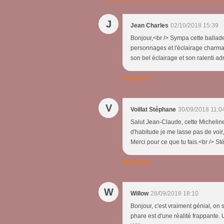
J
Jean Charles
02/10/2018 15:39
Bonjour,<br /> Sympa cette ballade
personnages et l'éclairage charman
son bel éclairage et son ralenti ad
Répondre
V
Voillat Stéphane
30/09/2018 11:0
Salut Jean-Claude, cette Micheline
d'habitude je me lasse pas de voir
Merci pour ce que tu fais.<br /> S
Répondre
W
Willow
28/09/2018 18:10
Bonjour, c'est vraiment génial, on s
phare est d'une réalité frappante. 