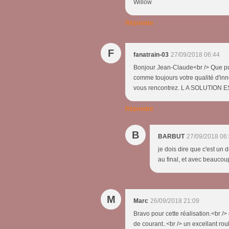
Willow
Répondre
F
fanatrain-03
27/09/2018 06:44
Bonjour Jean-Claude<br /> Que puis
comme toujours votre qualité d'inn
vous rencontrez. L A SOLUTIO
Répondre
B
BARBUT
27/09/2018 06
je dois dire que c'est un
au final, et avec beaucoup
M
Marc
26/09/2018 21:09
Bravo pour cette réalisation.<br />
de courant..<br /> un excellant roul