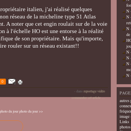
fo
opriétaire italien, j'ai réalisé quelques
N 
mon réseau de la micheline type 51 Atlas
N 
re
. A noter que cet engin roulait sur de la voie
N 
n à l'échelle HO est une entorse à la réalité
de
fique de son propriétaire. Mais qu'importe,
HO
ire rouler sur un réseau existant!!
jo
N 
N 
N 
mo
N 
0
-
dans
reportage vidéo
PAGE
commenter cet article
…
autres 
connex
fréquen
photo du jour
photo du jour >>
image 
Links
photos 