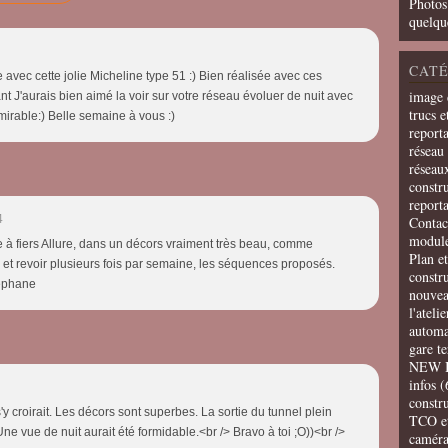
Photos
quelqu
CATÉ
 avec cette jolie Micheline type 51 :) Bien réalisée avec ces
image 
t J'aurais bien aimé la voir sur votre réseau évoluer de nuit avec
trucs e
mirable:) Belle semaine à vous :)
report
réseau 
réseau
constru
report
4
Contac
modul
 à fiers Allure, dans un décors vraiment très beau, comme
Plan e
, et revoir plusieurs fois par semaine, les séquences proposés.
constr
téphane
nouvea
l'ateli
automa
gare t
NEW 
infos
(
constru
'y croirait. Les décors sont superbes. La sortie du tunnel plein
TCO e
Une vue de nuit aurait été formidable.<br /> Bravo à toi ;O))<br />
camér