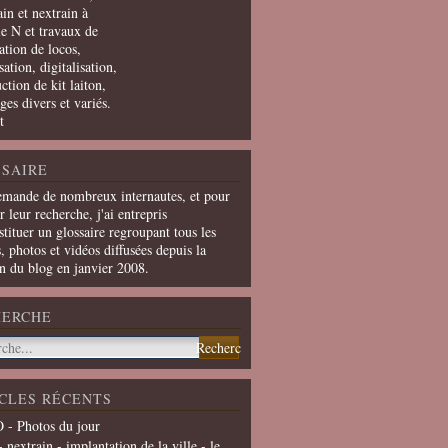
in et nextrain à
le N et travaux de
ation de locos,
ation, digitalisation,
ction de kit laiton,
ges divers et variés.
t
SAIRE
emande de nombreux internautes, et pour
er leur recherche, j'ai entrepris
tituer un glossaire regroupant tous les
s, photos et vidéos diffusées depuis la
on du blog en janvier 2008.
HERCHE
CLES RÉCENTS
 - Photos du jour
- nextrain - implantation de la ville - le