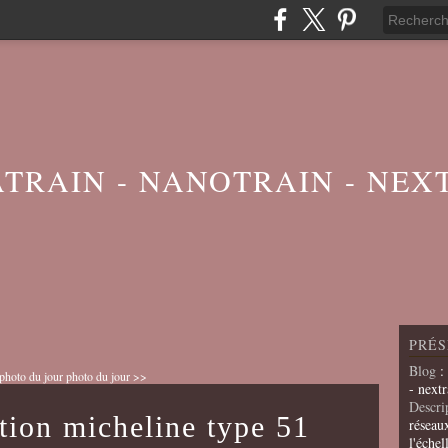
ATRAIN - NANOTRAIN - NEX
PRÉS
Blog
:
photo du jour
photo du jour >>
- nextr
Descri
tion micheline type 51
réseau
l'échel