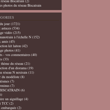
 réseau Biscatrain (2)
es photos du réseau Biscatrain
GORIES
du jour
(1721)
t astuces
(534)
age vidéo
(215)
nanotrain à l'échelle N
(152)
x amis
(45)
ction kit laiton
(42)
age photos
(41)
ts - vos commentaires
(40)
es
(33)
t thème du réseau
(21)
uction d'un diorama
(19)
u réseau N nextrain
(11)
er du modéliste
(8)
tismes
(7)
erminus
(7)
BISCATRAIN
(6)
6)
ire un aiguillage
(4)
t TCC
(2)
a embarquée
(2)