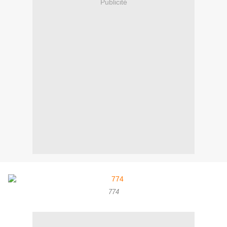
Publicité
774