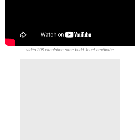
vidéo 208 circulation rame budd Jouef améliorée