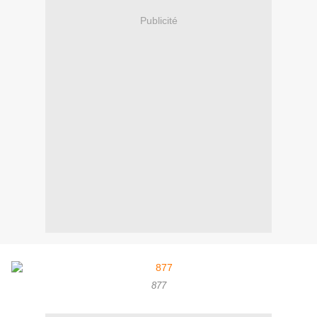
Publicité
877