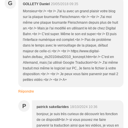
G
GOLLETY Daniel
20/05/2018 09:35
Monsieur<br /> <br /> J'ai lu avec un grand plaisir votre blog
sur la plaque tournante Fleischmann.<br /> <br /> J'ai moi
même une plaque tournante Fleischmann depuis plus de huit
an.<br /> Mais je l'ai modifié en utilisant le kit de chez Digital
Bahn.<br /> C'est super. Même le son est super.<br /> Et puis
l'interface numérique est complet.<br /> Pas de problème
dans le temps avec le verrouillage de la plaque, défaut
majeur de celle-ci.<br /> <br /> https://www.digital-
bahn.de/bau_ds2010/dsd2010_konzept.htm<br /> C'est en
Allemand, mais j'ai utilisé Google Traduction!<br /> J'ai même
traduit moi même le logiciel sur PC, Je tiens le fichier à votre
disposition.<br /> <br /> Je peux vous faire parvenir par mail 2
petites vidéo.<br /> <br /> A+
Répondre
P
patrick sakellarides
18/10/2024 10:36
bonjour, je suis très curieux de découvrir les fonction
de ce dispositif<br /> si vous pouvez me faire
parvenir la traduction ainsi que les vidéos, je vous en