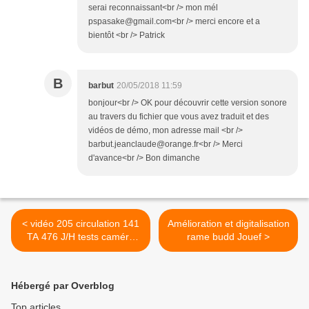
serai reconnaissant<br /> mon mél
pspasake@gmail.com<br /> merci encore et a
bientôt <br /> Patrick
B
barbut
20/05/2018 11:59
bonjour<br /> OK pour découvrir cette version sonore
au travers du fichier que vous avez traduit et des
vidéos de démo, mon adresse mail <br />
barbut.jeanclaude@orange.fr<br /> Merci
d'avance<br /> Bon dimanche
< vidéo 205 circulation 141
Amélioration et digitalisation
TA 476 J/H tests caméra
rame budd Jouef >
embarquée Sony
Hébergé par Overblog
Top articles