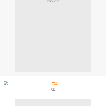
Publicité
721