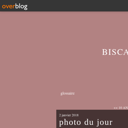
BISC
glossaire
<< 10 ANS
2 janvier 2018
photo du jour