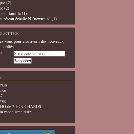
que
(2)
re
(2)
e en famille
(1)
u réseau échelle N "newtrain"
(1)
SLETTER
z-vous pour être averti des nouveaux
s publiés.
S
train
ance
67
evue
u HO de 2 HOUCHARDS
in modelisme train