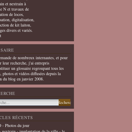
in et nextrain à
le N et travaux de
ation de locos,
ation, digitalisation,
ction de kit laiton,
ges divers et variés.
t
SAIRE
emande de nombreux internautes, et pour
er leur recherche, j'ai entrepris
tituer un glossaire regroupant tous les
s, photos et vidéos diffusées depuis la
on du blog en janvier 2008.
HERCHE
CLES RÉCENTS
 - Photos du jour
- nextrain - implantation de la ville - le