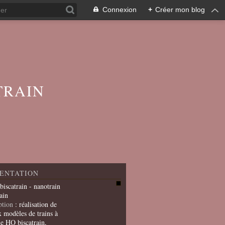
Connexion
+
Créer mon blog
TRAIN
ENTATION
 biscatrain - nanotrain
ain
ption
: réalisation de
x modèles de trains à
le HO biscatrain,