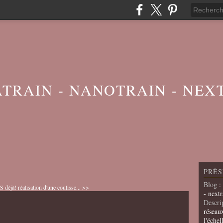
ATRAIN - NANOTRAIN - NEX
PRÉS
Blog
:
 déjà!
réalisation d'une coulisse... >>
- nextr
Descri
réseau
l'échel