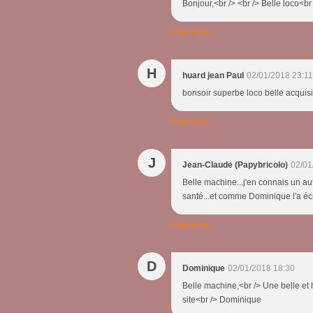
Bonjour,<br /> <br /> Belle loco<br 
Répondre
H
huard jean Paul
02/01/2018 23:11
bonsoir superbe loco belle acquis
Répondre
J
Jean-Claude (Papybricolo)
02/01
Belle machine...j'en connais un autr
santé...et comme Dominique l'a écr
Répondre
D
Dominique
02/01/2018 18:30
Belle machine,<br /> Une belle et
site<br /> Dominique