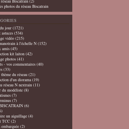
 réseau Biscatrain (2)
es photos du réseau Biscatrain
GORIES
du jour
(1721)
t astuces
(534)
age vidéo
(215)
nanotrain à l'échelle N
(152)
x amis
(45)
ction kit laiton
(42)
age photos
(41)
ts - vos commentaires
(40)
es
(33)
t thème du réseau
(21)
uction d'un diorama
(19)
u réseau N nextrain
(11)
er du modéliste
(8)
tismes
(7)
erminus
(7)
BISCATRAIN
(6)
6)
ire un aiguillage
(4)
t TCC
(2)
a embarquée
(2)