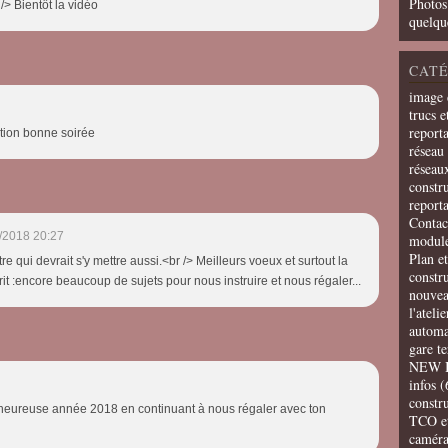
Photos
/> Bientôt la vidéo
quelqu
CATÉ
image 
trucs e
report
ition bonne soirée
réseau 
réseau
constru
report
Contac
/2018 20:27
modul
Plan e
e qui devrait s'y mettre aussi.<br /> Meilleurs voeux et surtout la
constr
it :encore beaucoup de sujets pour nous instruire et nous régaler...
nouvea
l'ateli
automa
gare t
NEW 
infos
(
constru
 heureuse année 2018 en continuant à nous régaler avec ton
TCO e
camér