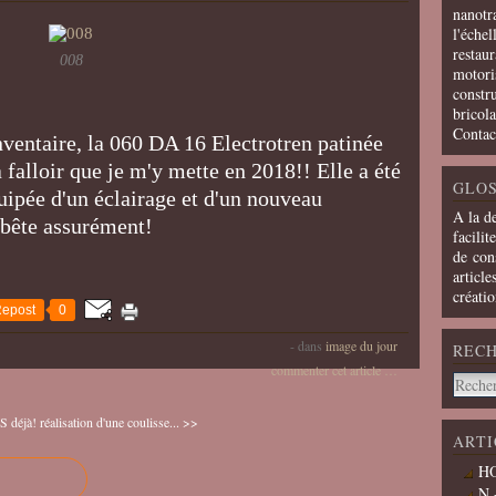
nanotra
l'échel
restaur
008
motoris
constru
bricola
Contac
inventaire, la 060 DA 16 Electrotren patinée
 falloir que je m'y mette en 2018!! Elle a été
GLOS
quipée d'un éclairage et d'un nouveau
A la d
 bête assurément!
facilit
de cons
article
créati
epost
0
-
dans
image du jour
REC
commenter cet article
…
 déjà!
réalisation d'une coulisse... >>
ARTI
HO
N 