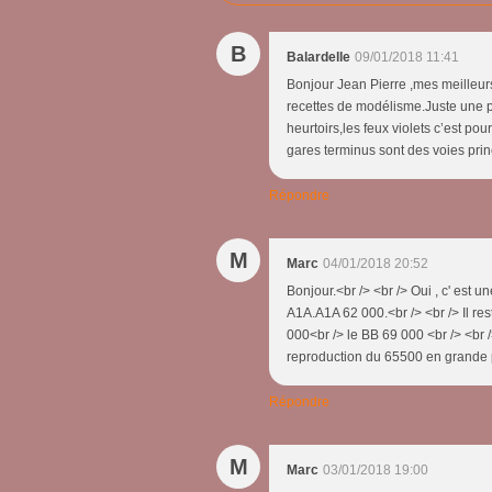
B
Balardelle
09/01/2018 11:41
Bonjour Jean Pierre ,mes meilleur
recettes de modélisme.Juste une pe
heurtoirs,les feux violets c’est po
gares terminus sont des voies prin
Répondre
M
Marc
04/01/2018 20:52
Bonjour.<br /> <br /> Oui , c' est 
A1A.A1A 62 000.<br /> <br /> Il res
000<br /> le BB 69 000 <br /> <br />
reproduction du 65500 en grande pro
Répondre
M
Marc
03/01/2018 19:00