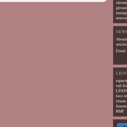
chroni
glossai
musiqu
nouvea
NEW
Abonne
article
Email
LIEN
espace
rail-fr
LPAT
loco r
résea
limous
RMF