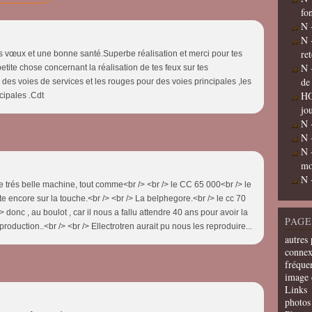
fo
N 
N 
re
s vœux et une bonne santé.Superbe réalisation et merci pour tes
N 
tite chose concernant la réalisation de tes feux sur tes
de
ur des voies de services et les rouges pour des voies principales ,les
HO
cipales .Cdt
jo
N 
N 
N 
mo
N 
une trés belle machine, tout comme<br /> <br /> le CC 65 000<br /> le
te encore sur la touche.<br /> <br /> La belphegore.<br /> le cc 70
 donc , au boulot , car il nous a fallu attendre 40 ans pour avoir la
PAGE
duction..<br /> <br /> Ellectrotren aurait pu nous les reproduire...
autres 
connex
fréquen
image 
Links
photos 