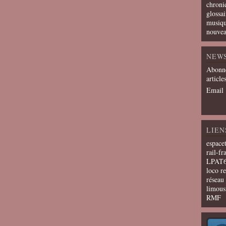
chroni
glossai
musiqu
nouvea
NEW
Abonne
article
Email
LIEN
espace
rail-fr
LPAT
loco r
résea
limous
RMF