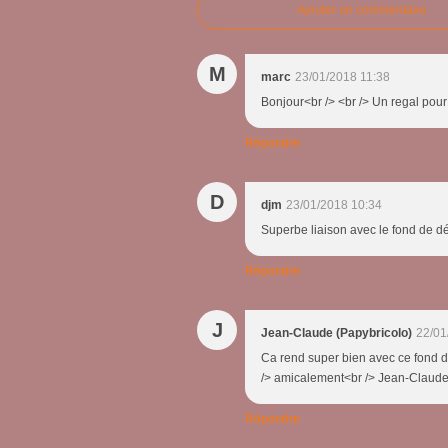
Ajouter un commentaire
M
marc
23/01/2018 11:38
Bonjour<br /> <br /> Un regal pour 
Répondre
D
djm
23/01/2018 10:34
Superbe liaison avec le fond de dé
Répondre
J
Jean-Claude (Papybricolo)
22/01
Ca rend super bien avec ce fond de
/> amicalement<br /> Jean-Claud
Répondre