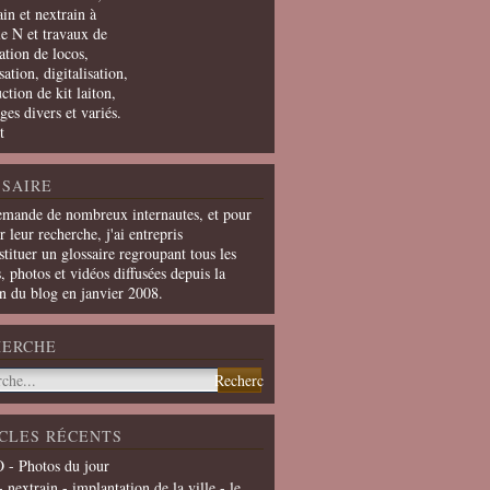
in et nextrain à
le N et travaux de
ation de locos,
ation, digitalisation,
ction de kit laiton,
ges divers et variés.
t
SAIRE
emande de nombreux internautes, et pour
er leur recherche, j'ai entrepris
tituer un glossaire regroupant tous les
s, photos et vidéos diffusées depuis la
on du blog en janvier 2008.
HERCHE
CLES RÉCENTS
 - Photos du jour
- nextrain - implantation de la ville - le