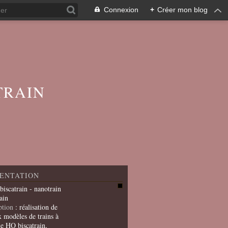
Connexion
+
Créer mon blog
TRAIN
ENTATION
 biscatrain - nanotrain
ain
ption
: réalisation de
x modèles de trains à
le HO biscatrain,