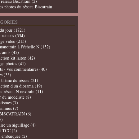
 réseau Biscatrain (2)
es photos du réseau Biscatrain
GORIES
du jour
(1721)
t astuces
(534)
age vidéo
(215)
nanotrain à l'échelle N
(152)
x amis
(45)
ction kit laiton
(42)
age photos
(41)
ts - vos commentaires
(40)
es
(33)
t thème du réseau
(21)
uction d'un diorama
(19)
u réseau N nextrain
(11)
er du modéliste
(8)
tismes
(7)
erminus
(7)
BISCATRAIN
(6)
6)
ire un aiguillage
(4)
t TCC
(2)
a embarquée
(2)