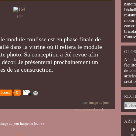
nanotra
l'échel
restaur
164
motoris
constru
bricola
Contac
 le module coulisse est en phase finale de
allé dans la vitrine où il reliera le module
GLOS
tte photo. Sa conception a été revue afin
A la d
 décor. Je présenterai prochainement un
facilit
apes de sa construction.
de cons
article
créati
epost
0
REC
-
dans
image du jour
commenter cet article
…
ARTI
image du jour
image du jour >>
HO
N 