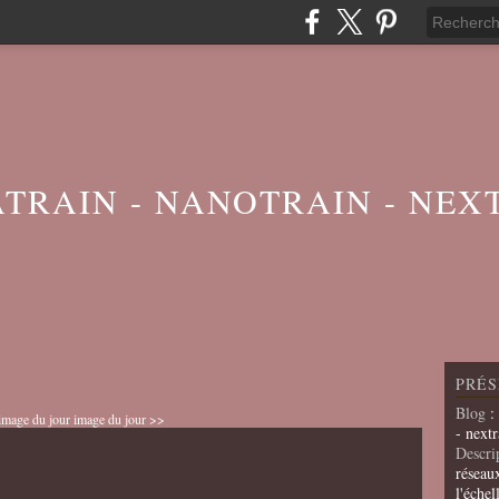
ATRAIN - NANOTRAIN - NEX
PRÉS
Blog
:
image du jour
image du jour >>
- nextr
Descri
réseau
l'échel