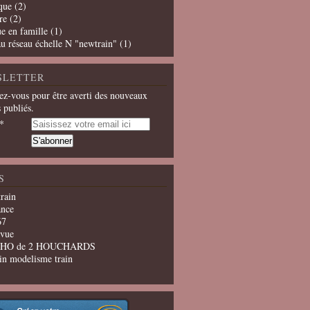
que
(2)
re
(2)
e en famille
(1)
u réseau échelle N "newtrain"
(1)
SLETTER
z-vous pour être averti des nouveaux
s publiés.
S
train
ance
67
evue
u HO de 2 HOUCHARDS
in modelisme train