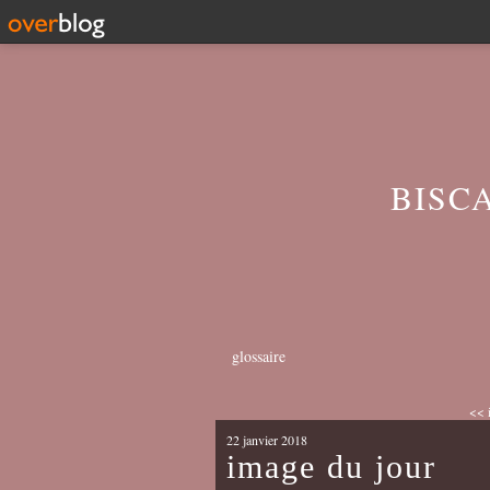
BISC
glossaire
<< 
22 janvier 2018
image du jour