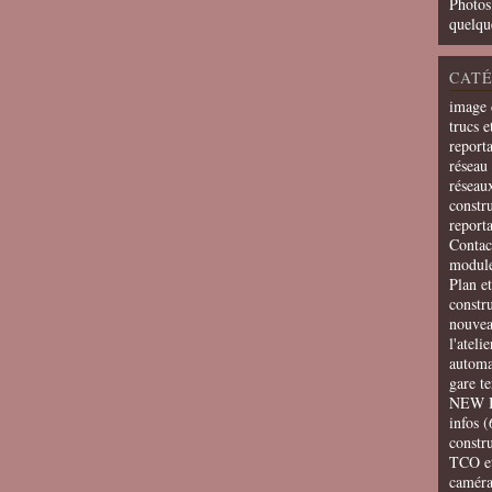
Photos
quelqu
CATÉ
image 
trucs e
report
réseau 
réseau
constru
report
Contac
modul
Plan e
constr
nouvea
l'ateli
automa
gare t
NEW 
infos
(
constru
TCO e
camér