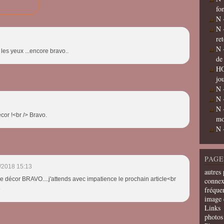
fo
N 
N 
re
N 
les yeux ...encore bravo..
de
HO
jo
N 
N 
N 
cor !<br /> Bravo.
mo
N 
PAGE
/2018 15:13
autres 
 décor BRAVO....j'attends avec impatience le prochain article<br
connex
fréquen
e
image 
Links
photos 