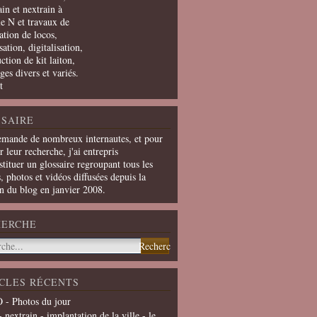
in et nextrain à
le N et travaux de
ation de locos,
ation, digitalisation,
ction de kit laiton,
ges divers et variés.
t
SAIRE
emande de nombreux internautes, et pour
er leur recherche, j'ai entrepris
tituer un glossaire regroupant tous les
s, photos et vidéos diffusées depuis la
on du blog en janvier 2008.
HERCHE
CLES RÉCENTS
 - Photos du jour
- nextrain - implantation de la ville - le