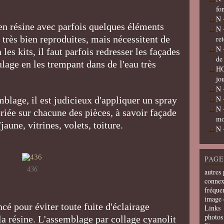
fo
N 
 en résine avec parfois quelques éléments
N 
 très bien reproduites, mais nécessitent de
re
N 
les kits, il faut parfois redresser les façades
de
lage en les trempant dans de l'eau très
HO
jo
N 
N 
blage, il est judicieux d'appliquer un spray
N 
riée sur chacune des pièces, à savoir façade
mo
jaune, vitrines, volets, toiture.
N 
PAGE
436
autres 
connex
fréquen
image 
oncé pour éviter toute fuite d'éclairage
Links
photos 
la résine. L'assemblage par collage cyanolit