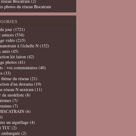
 réseau Biscatrain (2)
es photos du réseau Biscatrain
GORIES
du jour
(1721)
t astuces
(534)
age vidéo
(215)
nanotrain à l'échelle N
(152)
x amis
(45)
ction kit laiton
(42)
age photos
(41)
ts - vos commentaires
(40)
es
(33)
t thème du réseau
(21)
uction d'un diorama
(19)
u réseau N nextrain
(11)
er du modéliste
(8)
tismes
(7)
erminus
(7)
BISCATRAIN
(6)
6)
ire un aiguillage
(4)
t TCC
(2)
a embarquée
(2)