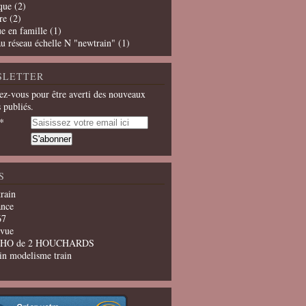
que
(2)
re
(2)
e en famille
(1)
u réseau échelle N "newtrain"
(1)
SLETTER
z-vous pour être averti des nouveaux
s publiés.
S
train
ance
67
evue
u HO de 2 HOUCHARDS
in modelisme train