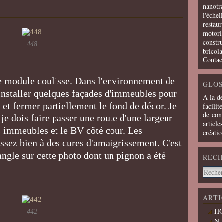
nanotra
l'échel
restaur
motoris
constru
448
bricola
Contac
le module coulisse. Dans l'environnement de
GLOS
d'installer quelques façades d'immeubles pour
A la d
t fermer partiellement le fond de décor. Je
facilit
de cons
 je dois faire passer une route d'une largeur
article
immeubles et le BV côté cour. Les
créati
assez bien à des cures d'amaigrissement. C'est
angle sur cette photo dont un pignon a été
REC
ARTI
HO
442
N 