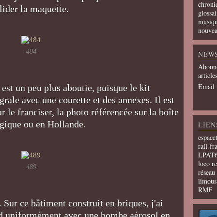
chroni
lider la maquette.
glossai
musiqu
nouvea
484
NEW
Abonne
article
Email
est un peu plus aboutie, puisque le kit
rale avec une courette et des annexes. Il est
r le franciser, la photo référencée sur la boîte
elgique ou en Hollande.
LIEN
espace
rail-fr
LPAT
loco r
489
résea
limous
RMF
e. Sur ce bâtiment construit en briques, j'ai
ord uniformément avec une bombe aérosol en