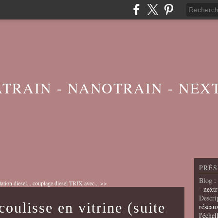
ATRAIN - NANOTRAIN - NEX
PRÉS
Blog
:
tion diesel...
couplage diesel TRIX avec... >>
- nextr
Descri
coulisse en vitrine (suite
réseau
l'échel