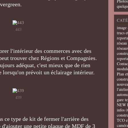
Photos
 evergreen.
quelqu
CATÉ
image 
443
trucs e
report
réseau 
réseau
corer l'intérieur des commerces avec des
constru
 peut trouver chez Régions et Compagnies.
report
Contac
ujours adéquat, c'est mieux que de rien
modul
le lorsqu'on prévoit un éclairage intérieur.
Plan e
constr
nouvea
l'ateli
automa
439
gare t
NEW 
infos
(
constru
s ce type de kit de fermer l'arrière des
TCO e
camér
le d'ajouter une petite plaque de MDF de 3