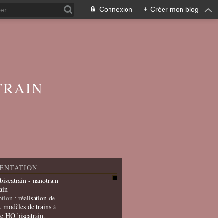
Connexion
+
Créer mon blog
TRAIN
ENTATION
 biscatrain - nanotrain
ain
ption
: réalisation de
x modèles de trains à
le HO biscatrain,