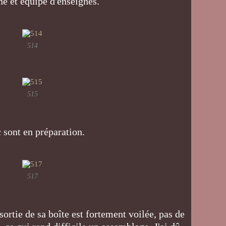
né et équipé d'enseignes.
514
515
c sont en préparation.
517
sortie de sa boîte est fortement voilée, pas de