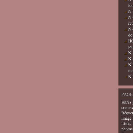
fo
N 
N 
re
N 
de
HO
jo
N 
N 
N 
mo
N 
PAGE
autres 
connex
fréquen
image 
Links
photos 