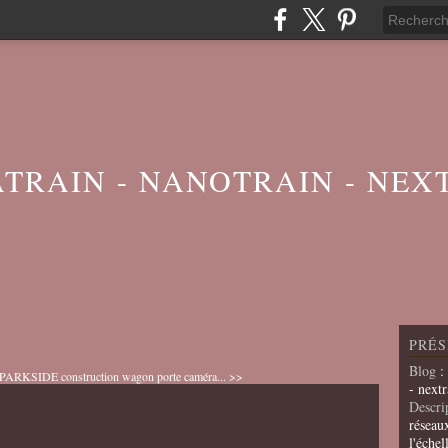
ATRAIN - NANOTRAIN - NEX
PRÉS
Blog
:
fil PARKSIDE
construction wagon porte caméra... >>
- nextr
Descri
réseau
l'échel