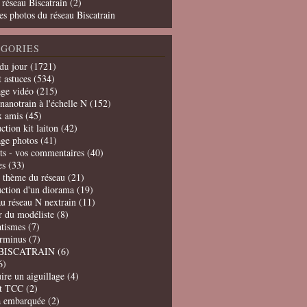
 réseau Biscatrain (2)
es photos du réseau Biscatrain
GORIES
du jour
(1721)
t astuces
(534)
age vidéo
(215)
nanotrain à l'échelle N
(152)
x amis
(45)
ction kit laiton
(42)
age photos
(41)
ts - vos commentaires
(40)
es
(33)
t thème du réseau
(21)
uction d'un diorama
(19)
u réseau N nextrain
(11)
er du modéliste
(8)
tismes
(7)
erminus
(7)
BISCATRAIN
(6)
6)
ire un aiguillage
(4)
t TCC
(2)
a embarquée
(2)