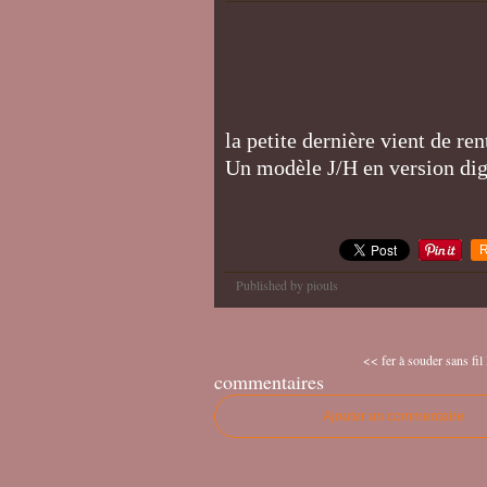
la petite dernière vient de re
Un modèle J/H en version digi
R
Published by piouls
<< fer à souder sans 
commentaires
Ajouter un commentaire