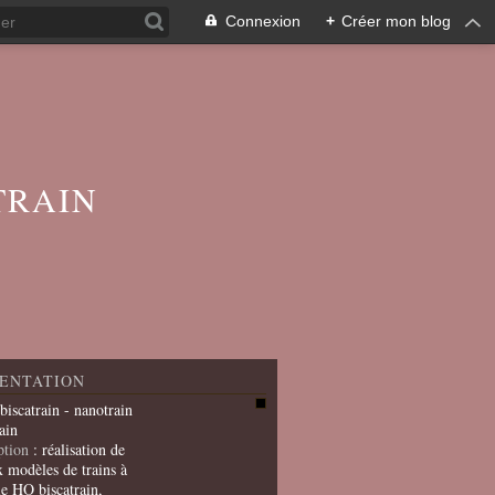
Connexion
+
Créer mon blog
TRAIN
ENTATION
 biscatrain - nanotrain
ain
ption
: réalisation de
x modèles de trains à
le HO biscatrain,