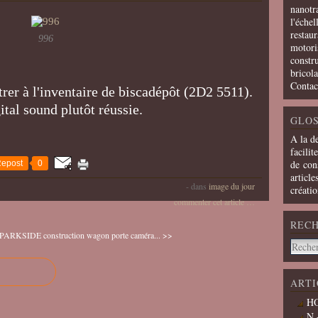
nanotra
l'échel
restaur
996
motoris
constru
bricola
Contac
ntrer à l'inventaire de biscadépôt (2D2 5511).
tal sound plutôt réussie.
GLOS
A la d
facilit
de cons
epost
0
article
-
dans
image du jour
créati
commenter cet article
…
REC
fil PARKSIDE
construction wagon porte caméra... >>
ARTI
HO
N 