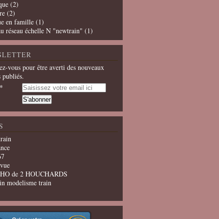
que
(2)
re
(2)
e en famille
(1)
u réseau échelle N "newtrain"
(1)
SLETTER
z-vous pour être averti des nouveaux
s publiés.
S
train
ance
67
evue
u HO de 2 HOUCHARDS
in modelisme train