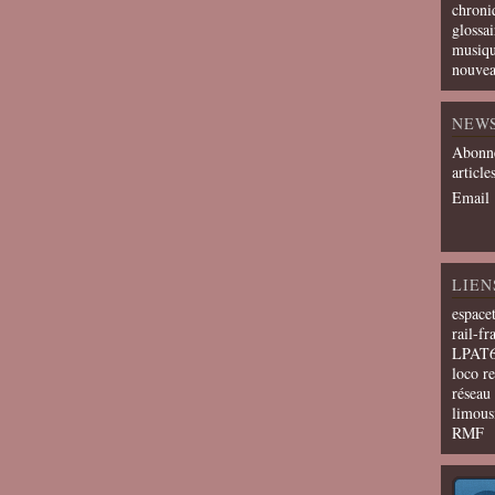
chroni
glossai
musiqu
nouvea
NEW
Abonne
article
Email
LIEN
espace
rail-fr
LPAT
loco r
résea
limous
RMF