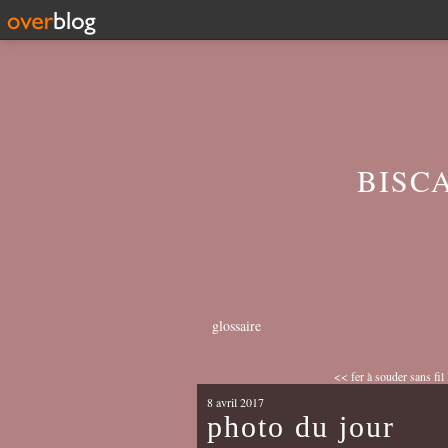
BISC
glossaire
<< fer à souder sans 
8 avril 2017
photo du jour