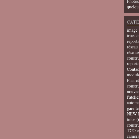
Photos
quelqu
CATÉ
image 
trucs e
report
réseau 
réseau
constru
report
Contac
modul
Plan e
constr
nouvea
l'ateli
automa
gare t
NEW 
infos
(
constru
TCO e
camér