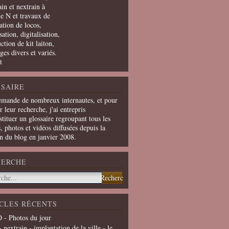
in et nextrain à
le N et travaux de
ation de locos,
ation, digitalisation,
ction de kit laiton,
ges divers et variés.
t
SAIRE
emande de nombreux internautes, et pour
er leur recherche, j'ai entrepris
tituer un glossaire regroupant tous les
s, photos et vidéos diffusées depuis la
on du blog en janvier 2008.
HERCHE
CLES RÉCENTS
 - Photos du jour
- nextrain - implantation de la ville - le