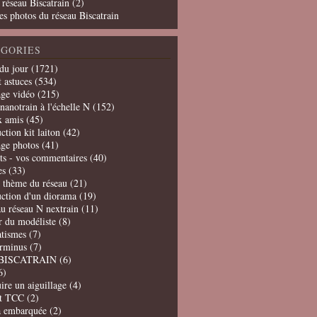
 réseau Biscatrain (2)
es photos du réseau Biscatrain
GORIES
du jour
(1721)
t astuces
(534)
age vidéo
(215)
nanotrain à l'échelle N
(152)
x amis
(45)
ction kit laiton
(42)
age photos
(41)
ts - vos commentaires
(40)
es
(33)
t thème du réseau
(21)
uction d'un diorama
(19)
u réseau N nextrain
(11)
er du modéliste
(8)
tismes
(7)
erminus
(7)
BISCATRAIN
(6)
6)
ire un aiguillage
(4)
t TCC
(2)
a embarquée
(2)