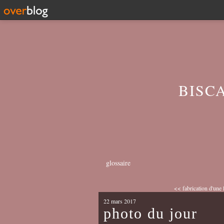
BISC
glossaire
<< fabrication d'une l
22 mars 2017
photo du jour