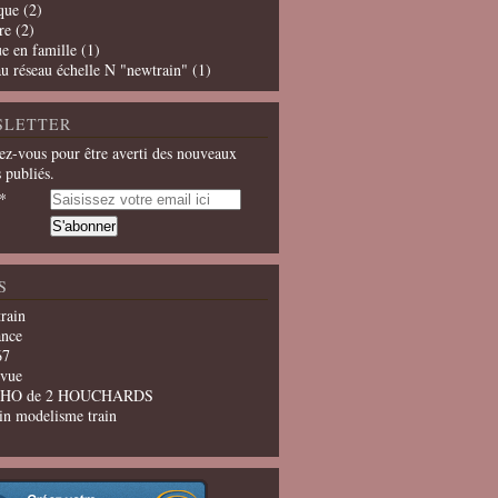
que
(2)
re
(2)
e en famille
(1)
u réseau échelle N "newtrain"
(1)
SLETTER
z-vous pour être averti des nouveaux
s publiés.
S
train
ance
67
evue
u HO de 2 HOUCHARDS
in modelisme train