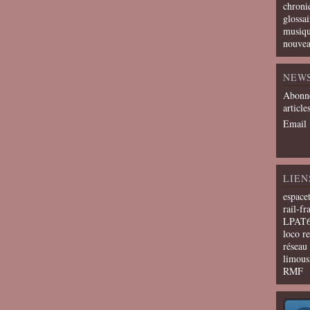
chroni
glossai
musiqu
nouvea
NEW
Abonne
article
Email
LIEN
espace
rail-fr
LPAT
loco r
résea
limous
RMF