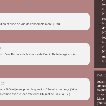
fo
N 
N 
re
N 
tion et prise de vue de l’ensemble merci j-Paul
de
HO
jo
N 
N 
3
N 
i. L'ami Bruno a de la chance de l'avoir. Belle image.<br />
mo
N 
PAGE
autres 
8:20
connex
fréquen
s la B.O) et je me posai la question ? beinh comme ça j'ai la
image 
 la compo avec le loco tracteur EPM (est-ce un Y64... ? )
Links
photos 