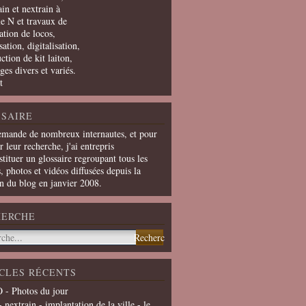
in et nextrain à
le N et travaux de
ation de locos,
ation, digitalisation,
ction de kit laiton,
ges divers et variés.
t
SAIRE
emande de nombreux internautes, et pour
er leur recherche, j'ai entrepris
tituer un glossaire regroupant tous les
s, photos et vidéos diffusées depuis la
on du blog en janvier 2008.
HERCHE
CLES RÉCENTS
 - Photos du jour
- nextrain - implantation de la ville - le