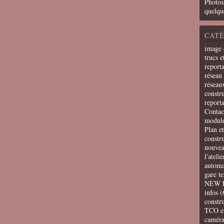
Photos
quelqu
CATÉ
image 
trucs e
report
réseau 
réseau
constru
report
Contac
modul
Plan e
constr
nouvea
l'ateli
automa
gare t
NEW 
infos
(
constru
TCO e
camér