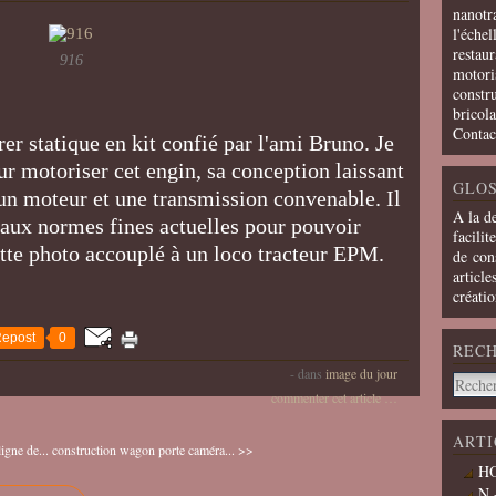
nanotra
l'échel
restaur
916
motoris
constru
bricola
Contac
er statique en kit confié par l'ami Bruno. Je
ur motoriser cet engin, sa conception laissant
GLOS
 un moteur et une transmission convenable. Il
A la d
 aux normes fines actuelles pour pouvoir
facilit
cette photo accouplé à un loco tracteur EPM.
de cons
article
créati
epost
0
REC
-
dans
image du jour
commenter cet article
…
ARTI
igne de...
construction wagon porte caméra... >>
HO
N 