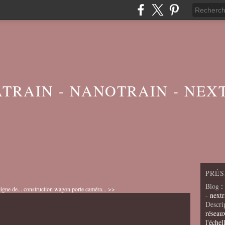
ATRAIN - NANOTRAIN - NEX
PRÉS
Blog
:
igne de...
construction wagon porte caméra... >>
- nextr
Descri
réseau
l'échel