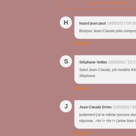
Ajouter un commentaire
H
huard jean paul
19/06/2017 09:35
Bonjour Jean-Claude jolie composi
Répondre
S
Stéphane Voillat
22/03/2017 15:2
Salut Jean-Claude, joli modèle Kibr
Stéphane
Répondre
J
Jean-Claude Drion
22/03/2017 0
justement j'ai le même (encore dan
réponse...<br /> <br /> j'aime bien
Répondre