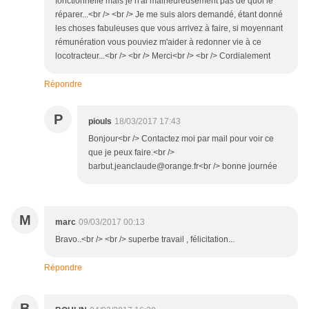
fonctionnelle mais je n'ai malheureusement pas de quoi le
réparer...<br /> <br /> Je me suis alors demandé, étant donné
les choses fabuleuses que vous arrivez à faire, si moyennant
rémunération vous pouviez m'aider à redonner vie à ce
locotracteur...<br /> <br /> Merci<br /> <br /> Cordialement
Répondre
P
piouls
18/03/2017 17:43
Bonjour<br /> Contactez moi par mail pour voir ce
que je peux faire.<br />
barbut.jeanclaude@orange.fr<br /> bonne journée
M
marc
09/03/2017 00:13
Bravo..<br /> <br /> superbe travail , félicitation...
Répondre
B