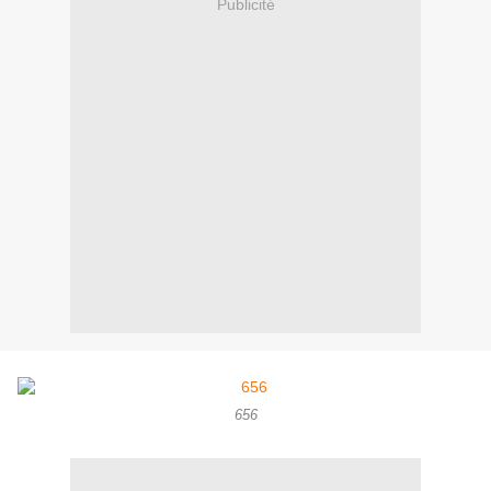
Publicité
656