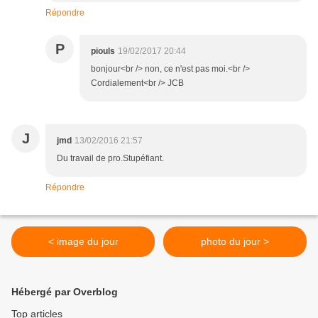
Répondre
P
piouls
19/02/2017 20:44
bonjour<br /> non, ce n'est pas moi.<br />
Cordialement<br /> JCB
J
jmd
13/02/2016 21:57
Du travail de pro.Stupéfiant.
Répondre
< image du jour
photo du jour >
Hébergé par Overblog
Top articles