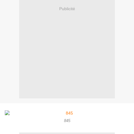
Publicité
845