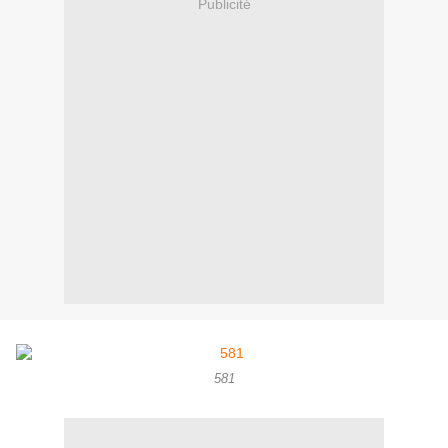
Publicité
581