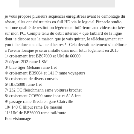
je vous propose plusieurs séquences enregistrées avant le démontage du
réseau, elles ont été traitées en full HD via le logiciel Pinnacle studio,
soit une qualité de restitution légèrement inférieure aux vidéos stockées
sur mon PC. Compte tenu du débit internet + que faiblard de la ligne
dont je dispose sur la maison que je vais quitter, le téléchargement sur
you tube dure une dizaine d'heures!!! Cela devrait nettement s'améliorer
à l'avenir lorsque je serai installé dans mon futur logement en 2015
1/ croisement fret BB67000 et UM de 66000
2/ départ 2D2 rame LSM
3/ blue tiger Méhano rame fret
4/ croisement BB9004 et 141 P rame voyageurs
5/ croisement de divers convois
6/ BB26000 rame fret
7/ 232 TC fleischmann rame voitures brochet
8/ croisement CC6500 rame inox et A1A fret
9/ passage rame Breda en gare Clairville
10/ 140 C liliput rame De massini
11/ UM de BB36000 rame rail/route
Bon visionnage