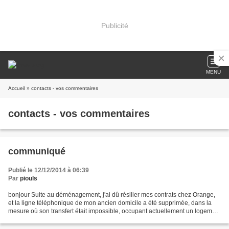
Publicité
MENU
Accueil
» contacts - vos commentaires
contacts - vos commentaires
communiqué
Publié le 12/12/2014 à 06:39
Par
piouls
bonjour Suite au déménagement, j'ai dû résilier mes contrats chez Orange,
et la ligne téléphonique de mon ancien domicile a été supprimée, dans la
mesure où son transfert était impossible, occupant actuellement un logement
d'attente loué pour le mois....