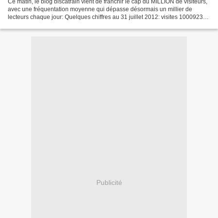
Ce matin, le blog biscatrain vient de franchir le cap du MILLION de visiteurs,
avec une fréquentation moyenne qui dépasse désormais un millier de
lecteurs chaque jour: Quelques chiffres au 31 juillet 2012: visites 1000923
pages consultées 2755335 lecteurs...
Publicité