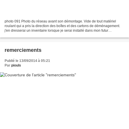
photo 091 Photo du réseau avant son démontage. Vide de tout matériel
roulant qui a pris la direction des boîtes et des cartons de déménagement.
j'en dresserai un inventaire lorsque je serai installé dans mon futur
logement, à l'horizon 2015 C'est vraisemblablement...
remerciements
Publié le 13/09/2014 à 05:21
Par
piouls