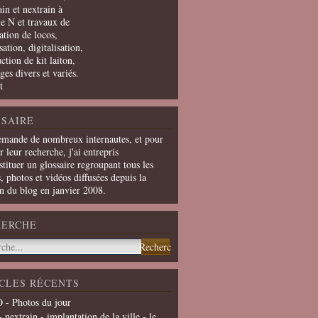
in et nextrain à
le N et travaux de
ation de locos,
ation, digitalisation,
ction de kit laiton,
ges divers et variés.
t
SAIRE
emande de nombreux internautes, et pour
er leur recherche, j'ai entrepris
tituer un glossaire regroupant tous les
s, photos et vidéos diffusées depuis la
on du blog en janvier 2008.
HERCHE
CLES RÉCENTS
 - Photos du jour
- nextrain - implantation de la ville - le