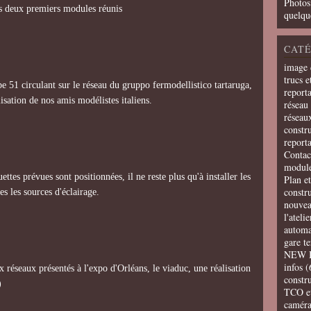
Photos
es deux premiers modules réunis
quelqu
CATÉ
image 
trucs e
e 51 circulant sur le réseau du gruppo fermodellistico tartaruga,
report
isation de nos amis modélistes italiens.
réseau 
réseau
constru
report
Contac
modul
tes prévues sont positionnées, il ne reste plus qu'à installer les
Plan e
constr
es les sources d'éclairage.
nouvea
l'ateli
automa
gare t
NEW 
infos
(
x réseaux présentés à l'expo d'Orléans, le viaduc, une réalisation
constru
)
TCO e
camér