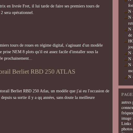
fo
ix en livrée Fret, il lui tarde de faire ses premiers tours de
N 
 2 sera opérationnel.
N 
re
N 
de
HO
miers tours de roues en régime digital, s'agissant d'un modèle
jo
e prise NEM 8 plots qu'il est assez facile d'installer sous la
N 
N 
née prochainement...
N 
mo
utorail Berliet RBD 250 ATLAS
N 
utorail Berliet RBD 250 Atlas, un modèle que j'ai eu l'occasion de
PAGE
s depuis sa sortie il y a qq années, sans doute la meilleure
autres 
connex
fréquen
image 
Links
photos 