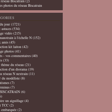
 réseau Biscatrain (2)
es photos du réseau Biscatrain
GORIES
du jour
(1721)
t astuces
(534)
age vidéo
(215)
nanotrain à l'échelle N
(152)
x amis
(45)
ction kit laiton
(42)
age photos
(41)
ts - vos commentaires
(40)
es
(33)
t thème du réseau
(21)
uction d'un diorama
(19)
u réseau N nextrain
(11)
er du modéliste
(8)
tismes
(7)
erminus
(7)
BISCATRAIN
(6)
6)
ire un aiguillage
(4)
t TCC
(2)
a embarquée
(2)