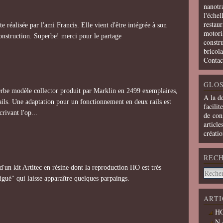
nanotra
l'échel
restaur
 réalisée par l'ami Francis. Elle vient d'être intégrée à son
motoris
onstruction. Superbe! merci pour le partage
constru
bricola
Contac
GLOS
rbe modèle collector produit par Marklin en 2499 exemplaires,
A la d
ails. Une adaptation pour un fonctionnement en deux rails est
facilit
crivant l'op...
de cons
article
créati
REC
'un kit Artitec en résine dont la reproduction HO est très
igué" qui laisse apparaître quelques parpaings.
ARTI
HO
N 