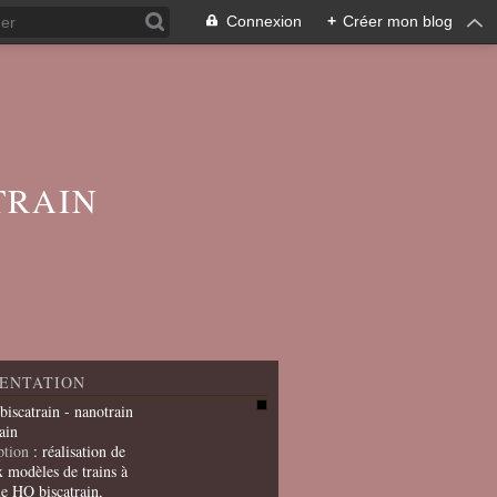
Connexion
+
Créer mon blog
TRAIN
ENTATION
 biscatrain - nanotrain
ain
ption
: réalisation de
x modèles de trains à
le HO biscatrain,