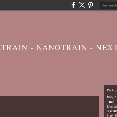
ATRAIN - NANOTRAIN - NEX
PRÉS
Blog
:
- nextr
Descri
réseau
l'échel