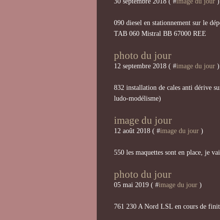
30 septembre 2018 ( #
image du jour
)
090 diesel en stationnement sur le d
TAB 060 Mistral BB 67000 REE
photo du jour
12 septembre 2018 ( #
image du jour
)
832 installation de cales anti dérive 
ludo-modélisme)
image du jour
12 août 2018 ( #
image du jour
)
550 les maquettes sont en place, je v
photo du jour
05 mai 2019 ( #
image du jour
)
761 230 A Nord LSL en cours de finit