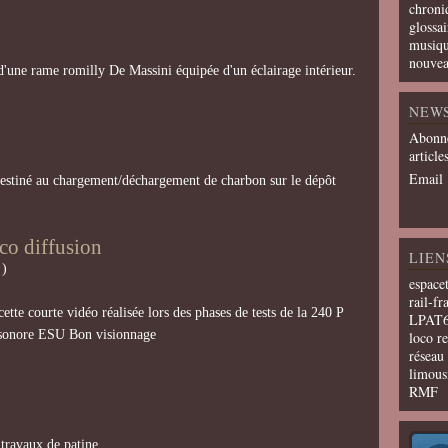
chroni
glossai
musiqu
nouvea
'une rame romilly De Massini équipée d'un éclairage intérieur.
NEW
Abonne
article
Email
estiné au chargement/déchargement de charbon sur le dépôt
co diffusion
LIEN
)
espace
rail-fr
cette courte vidéo réalisée lors des phases de tests de la 240 P
LPAT
 sonore ESU Bon visionnage
loco r
résea
limous
RMF
travaux de patine