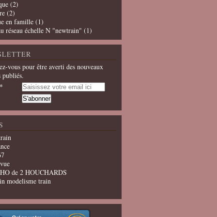
que
(2)
re
(2)
e en famille
(1)
u réseau échelle N "newtrain"
(1)
SLETTER
z-vous pour être averti des nouveaux
s publiés.
S
train
ance
67
evue
u HO de 2 HOUCHARDS
in modelisme train