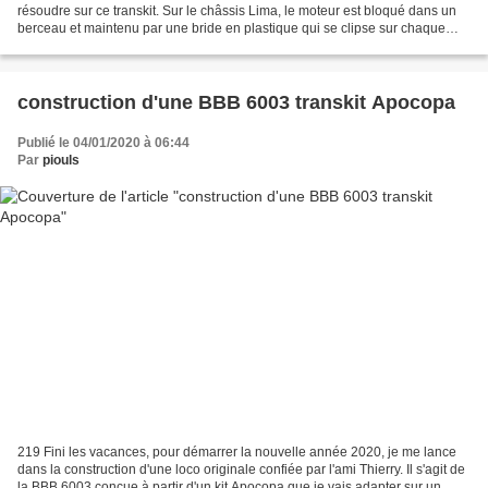
résoudre sur ce transkit. Sur le châssis Lima, le moteur est bloqué dans un
berceau et maintenu par une bride en plastique qui se clipse sur chaque
côté. Malheureusement cette bride ne...
construction d'une BBB 6003 transkit Apocopa
Publié le 04/01/2020 à 06:44
Par
piouls
219 Fini les vacances, pour démarrer la nouvelle année 2020, je me lance
dans la construction d'une loco originale confiée par l'ami Thierry. Il s'agit de
la BBB 6003 conçue à partir d'un kit Apocopa que je vais adapter sur un