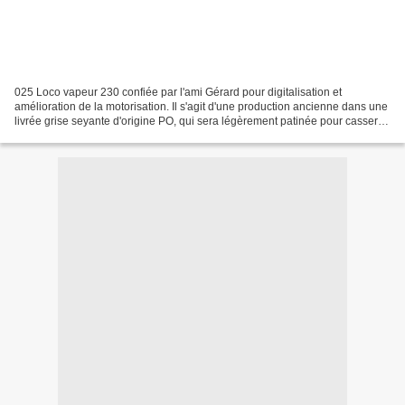
025 Loco vapeur 230 confiée par l'ami Gérard pour digitalisation et
amélioration de la motorisation. Il s'agit d'une production ancienne dans une
livrée grise seyante d'origine PO, qui sera légèrement patinée pour casser
l'aspect un peu "jouet" de cette...