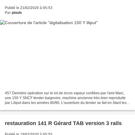
Publié le 21/02/2020 à 05:53
Par
piouls
457 Dernière opération sur le lot de locos vapeur confiées par l'ami Marc,
une 150 Y SNCF tender baignoire, machine ancienne très bien reproduite
par Liliput dans les années 80/90. L'ouverture du tender se fait en ôtant les
deux vis extrêmes sous le châssis...
restauration 141 R Gérard TAB version 3 rails
Publié le 19/02/2020 à 05:55