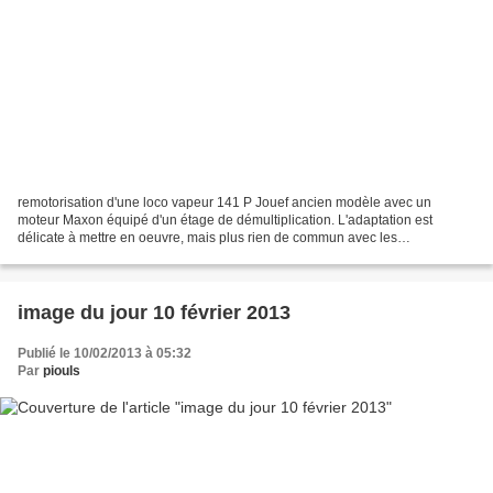
remotorisation d'une loco vapeur 141 P Jouef ancien modèle avec un
moteur Maxon équipé d'un étage de démultiplication. L'adaptation est
délicate à mettre en oeuvre, mais plus rien de commun avec les
performances du cinq pôles Jouef. Cette modification...
image du jour 10 février 2013
Publié le 10/02/2013 à 05:32
Par
piouls