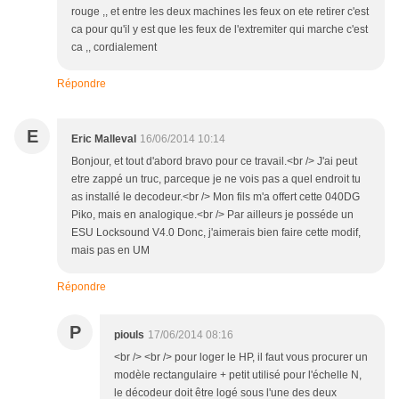
rouge ,, et entre les deux machines les feux on ete retirer c'est
ca pour qu'il y est que les feux de l'extremiter qui marche c'est
ca ,, cordialement
Répondre
E
Eric Malleval
16/06/2014 10:14
Bonjour, et tout d'abord bravo pour ce travail.<br /> J'ai peut
etre zappé un truc, parceque je ne vois pas a quel endroit tu
as installé le decodeur.<br /> Mon fils m'a offert cette 040DG
Piko, mais en analogique.<br /> Par ailleurs je posséde un
ESU Locksound V4.0 Donc, j'aimerais bien faire cette modif,
mais pas en UM
Répondre
P
piouls
17/06/2014 08:16
<br /> <br /> pour loger le HP, il faut vous procurer un
modèle rectangulaire + petit utilisé pour l'échelle N,
le décodeur doit être logé sous l'une des deux