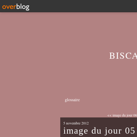
BISC
glossaire
<< image du jour 06
5 novembre 2012
image du jour 0