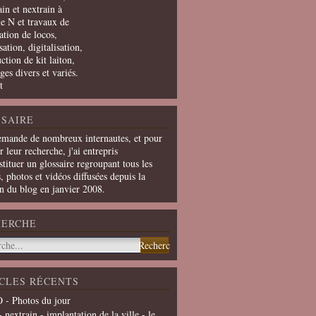
in et nextrain à
le N et travaux de
ation de locos,
ation, digitalisation,
ction de kit laiton,
ges divers et variés.
t
SAIRE
emande de nombreux internautes, et pour
er leur recherche, j'ai entrepris
tituer un glossaire regroupant tous les
s, photos et vidéos diffusées depuis la
on du blog en janvier 2008.
HERCHE
CLES RÉCENTS
 - Photos du jour
- nextrain - implantation de la ville - le