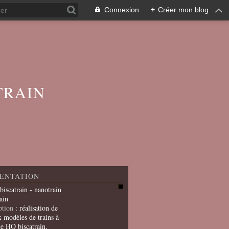
Connexion
+
Créer mon blog
TRAIN
ENTATION
 biscatrain - nanotrain
ain
ption
: réalisation de
x modèles de trains à
le HO biscatrain,