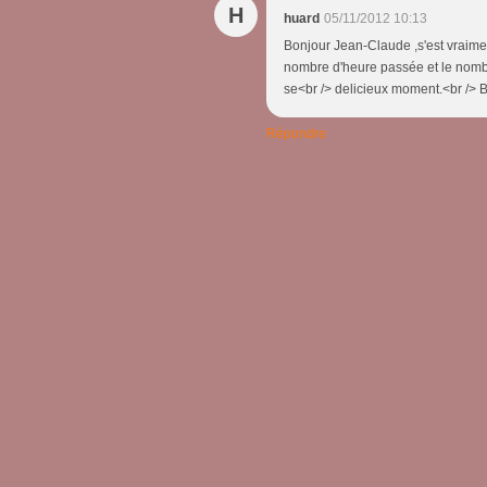
H
huard
05/11/2012 10:13
Bonjour Jean-Claude ,s'est vraimen
nombre d'heure passée et le nombr
se<br /> delicieux moment.<br /> B
Répondre