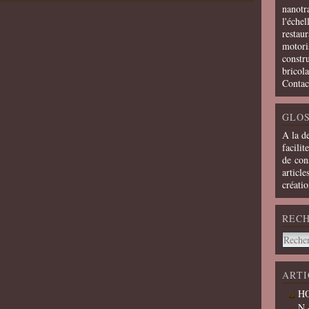
nanotra
l'échel
restaur
motoris
constru
bricola
Contac
GLOS
A la d
facilit
de cons
article
créati
REC
ARTI
HO
N 