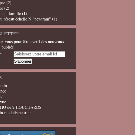
que
(2)
re
(2)
e en famille
(1)
u réseau échelle N "newtrain"
(1)
SLETTER
z-vous pour être averti des nouveaux
s publiés.
S
train
ance
67
evue
u HO de 2 HOUCHARDS
in modelisme train