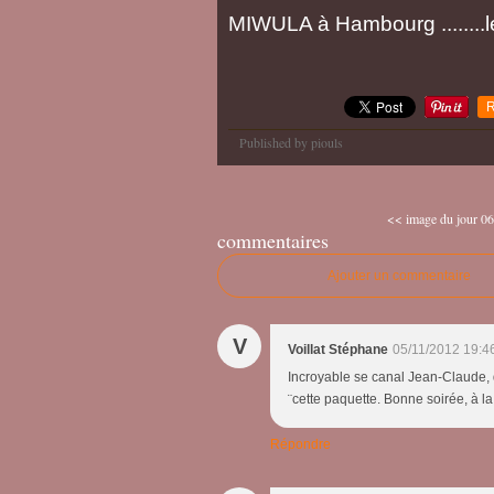
MIWULA à Hambourg ........l
R
Published by piouls
<< image du jour 06
commentaires
Ajouter un commentaire
V
Voillat Stéphane
05/11/2012 19:4
Incroyable se canal Jean-Claude, 
¨cette paquette. Bonne soirée, à l
Répondre