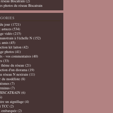
 réseau Biscatrain (2)
es photos du réseau Biscatrain
GORIES
du jour
(1721)
t astuces
(534)
age vidéo
(215)
nanotrain à l'échelle N
(152)
x amis
(45)
ction kit laiton
(42)
age photos
(41)
ts - vos commentaires
(40)
es
(33)
t thème du réseau
(21)
uction d'un diorama
(19)
u réseau N nextrain
(11)
er du modéliste
(8)
tismes
(7)
erminus
(7)
BISCATRAIN
(6)
6)
ire un aiguillage
(4)
t TCC
(2)
a embarquée
(2)