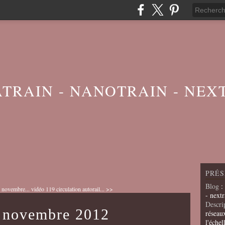
ATRAIN - NANOTRAIN - NEX
PRÉS
Blog
:
 novembre...
vidéo 119 circulation autorail... >>
- nextr
Descri
5 novembre 2012
réseau
l'échel