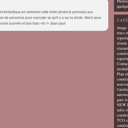
Photos
quelqu
t fantastique,en admirent cette belle photot je penssais aux
e de personne pour executer se qu'il y a sur la photo .Merci pour
CATÉ
onne journée et bon train.<br /> Jean paul
image 
trucs e
report
réseau 
réseau
constru
report
Contac
modul
Plan e
constr
nouvea
l'ateli
automa
gare t
NEW 
infos
(
constru
TCO e
camér