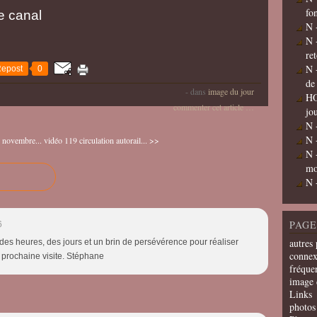
fo
e canal
N 
N 
re
N 
epost
0
de
-
dans
image du jour
HO
commenter cet article
…
jo
N 
N 
 novembre...
vidéo 119 circulation autorail... >>
N 
mo
N 
PAGE
6
autres 
des heures, des jours et un brin de persévérence pour réaliser
connex
a prochaine visite. Stéphane
fréquen
image 
Links
photos 