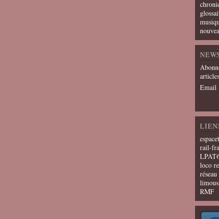
chroni
glossai
musiqu
nouvea
NEW
Abonne
article
Email
LIEN
espace
rail-fr
LPAT
loco r
résea
limous
RMF