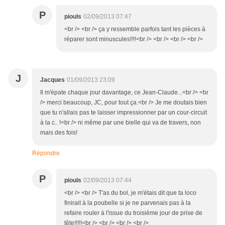
P
piouls
02/09/2013 07:47
<br /> <br /> ça y ressemble parfois tant les pièces à
réparer sont minuscules!!!!<br /> <br /> <br /> <br />
J
Jacques
01/09/2013 23:09
Il m'épate chaque jour davantage, ce Jean-Claude...<br /> <br
/> merci beaucoup, JC, pour tout ça.<br /> Je me doutais bien
que tu n'allais pas te laisser impressionner par un cour-circuit
à la c.. !<br /> ni même par une bielle qui va de travers, non
mais des fois!
Répondre
P
piouls
02/09/2013 07:44
<br /> <br /> T'as du bol, je m'étais dit que ta loco
finirait à la poubelle si je ne parvenais pas à la
refaire rouler à l'issue du troisième jour de prise de
tête!!!!!<br /> <br /> <br /> <br />