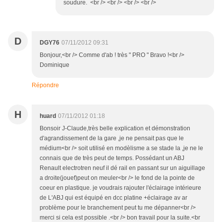
soudure. <br /> <br /> <br /> <br />
D
DGY76
07/11/2012 09:31
Bonjour,<br /> Comme d'ab ! très " PRO " Bravo !<br />
Dominique
Répondre
H
huard
07/11/2012 01:18
Bonsoir J-Claude,très belle explication et démonstration
d'agrandissement de la gare ,je ne pensait pas que le
médium<br /> soit utilisé en modèlisme a se stade la ,je ne le
connais que de très peut de temps. Possédant un ABJ
Renault electrotren neuf il dé rail en passant sur un aiguillage
a droite(jouef)peut on meuler<br /> le fond de la pointe de
coeur en plastique. je voudrais rajouter l'éclairage intérieure
de L'ABJ qui est équipé en dcc platine +éclairage av ar
problème pour le branchement peut tu me dépanner<br />
merci si cela est possible .<br /> bon travail pour la suite.<br