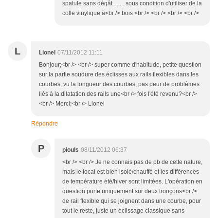
spatule sans dégât.........sous condition d'utiliser de la
colle vinylique à<br /> bois <br /> <br /> <br /> <br />
L
Lionel
07/11/2012 11:11
Bonjour;<br /> <br /> super comme d'habitude, petite question
sur la partie soudure des éclisses aux rails flexibles dans les
courbes, vu la longueur des courbes, pas peur de problèmes
liés à la dilatation des rails une<br /> fois l'été revenu?<br />
<br /> Merci;<br /> Lionel
Répondre
P
piouls
08/11/2012 06:37
<br /> <br /> Je ne connais pas de pb de cette nature,
mais le local est bien isolé/chauffé et les différences
de température été/hiver sont limitées. L'opération en
question porte uniquement sur deux tronçons<br />
de rail flexible qui se joignent dans une courbe, pour
tout le reste, juste un éclissage classique sans