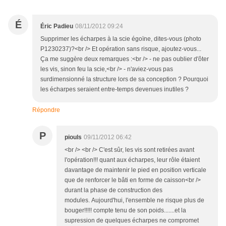
É
Éric Padieu
08/11/2012 09:24
Supprimer les écharpes à la scie égoïne, dites-vous (photo
P1230237)?<br /> Et opération sans risque, ajoutez-vous...
Ça me suggère deux remarques :<br /> - ne pas oublier d'ôter
les vis, sinon feu la scie,<br /> - n'aviez-vous pas
surdimensionné la structure lors de sa conception ? Pourquoi
les écharpes seraient entre-temps devenues inutiles ?
Répondre
P
piouls
09/11/2012 06:42
<br /> <br /> C'est sûr, les vis sont retirées avant
l'opération!!! quant aux écharpes, leur rôle étaient
davantage de maintenir le pied en position verticale
que de renforcer le bâti en forme de caisson<br />
durant la phase de construction des
modules. Aujourd'hui, l'ensemble ne risque plus de
bouger!!!!! compte tenu de son poids.......et la
supression de quelques écharpes ne compromet