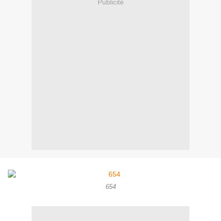
Publicité
654