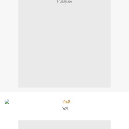
Publicité
048