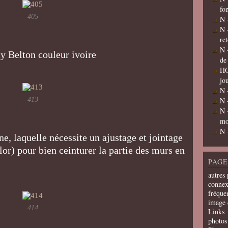
fo
405
N 
N 
re
N 
y Belton couleur ivoire
de
HO
jo
N 
413
N 
N 
mo
N 
ine, laquelle nécessite un ajustage et jointage
lor) pour bien ceinturer la partie des murs en
PAGE
autres 
connex
fréquen
image 
414
Links
photos 