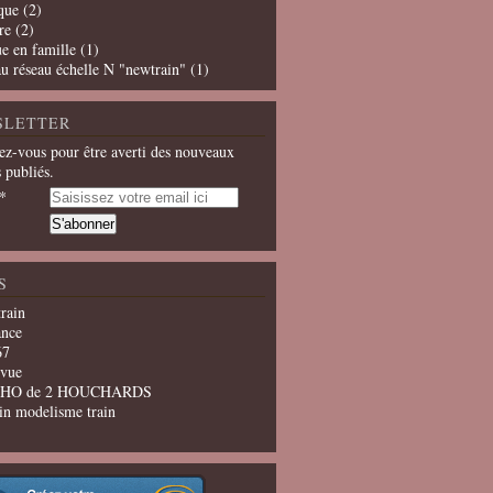
que
(2)
re
(2)
e en famille
(1)
u réseau échelle N "newtrain"
(1)
SLETTER
z-vous pour être averti des nouveaux
s publiés.
S
train
ance
67
evue
u HO de 2 HOUCHARDS
in modelisme train