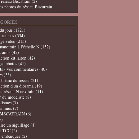
 réseau Biscatrain (2)
es photos du réseau Biscatrain
GORIES
du jour
(1721)
t astuces
(534)
age vidéo
(215)
nanotrain à l'échelle N
(152)
x amis
(45)
ction kit laiton
(42)
age photos
(41)
ts - vos commentaires
(40)
es
(33)
t thème du réseau
(21)
uction d'un diorama
(19)
u réseau N nextrain
(11)
er du modéliste
(8)
tismes
(7)
erminus
(7)
BISCATRAIN
(6)
6)
ire un aiguillage
(4)
t TCC
(2)
a embarquée
(2)