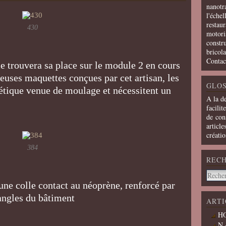
nanotra
l'échel
restaur
430
motoris
constru
bricola
Contac
 trouvera sa place sur le module 2 en cours
uses maquettes conçues par cet artisan, les
GLOS
étique venue de moulage et nécessitent un
A la d
facilit
de cons
article
créati
384
REC
 une colle contact au néoprène, renforcé par
 angles du bâtiment
ARTI
HO
N 