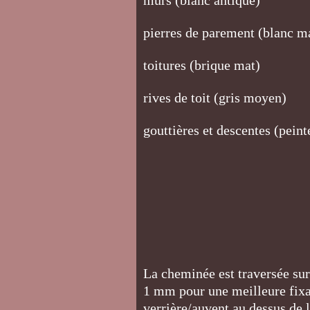
murs (blanc antique)
pierres de parement (blanc m
toitures (brique mat)
rives de toit (gris moyen)
gouttières et descentes (pein
La cheminée est traversée sur 
1 mm pour une meilleure fixati
verrière/auvent au dessus de 