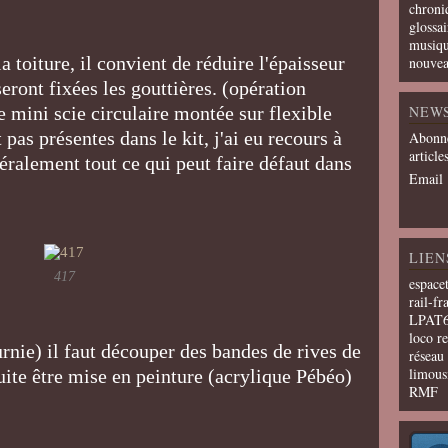
chroni
glossai
musiqu
a toiture, il convient de réduire l'épaisseur
nouvea
eront fixées les gouttières. (opération
e mini scie circulaire montée sur flexible
NEW
pas présentes dans le kit, j'ai eu recours à
Abonne
article
éralement tout ce qui peut faire défaut dans
Email
LIEN
417
espace
rail-fr
LPAT
loco r
rnie) il faut découper des bandes de rives de
résea
limous
uite être mise en peinture (acrylique Pébéo)
RMF