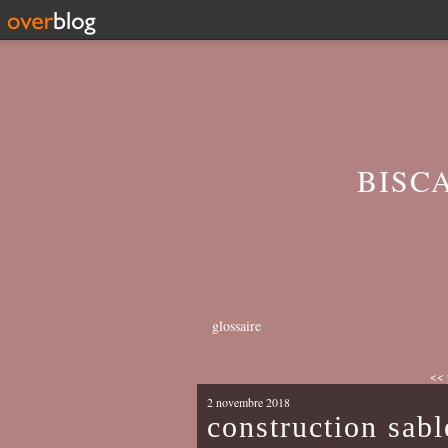
BISC
glossaire
<< 
2 novembre 2018
construction sab