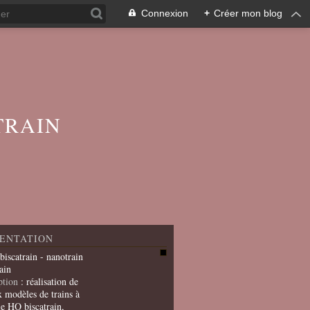
Connexion
+
Créer mon blog
TRAIN
ENTATION
 biscatrain - nanotrain
ain
ption
: réalisation de
x modèles de trains à
le HO biscatrain,