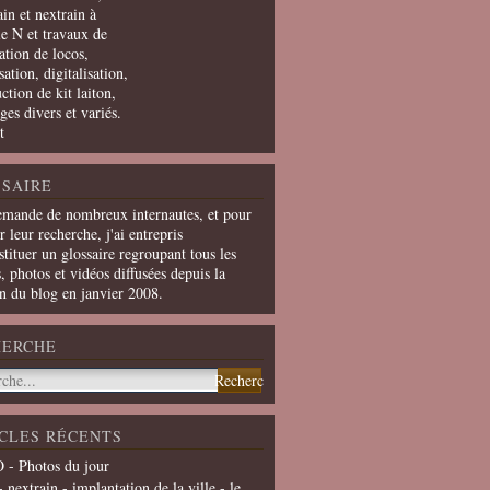
in et nextrain à
le N et travaux de
ation de locos,
ation, digitalisation,
ction de kit laiton,
ges divers et variés.
t
SAIRE
emande de nombreux internautes, et pour
er leur recherche, j'ai entrepris
tituer un glossaire regroupant tous les
s, photos et vidéos diffusées depuis la
on du blog en janvier 2008.
HERCHE
CLES RÉCENTS
 - Photos du jour
- nextrain - implantation de la ville - le