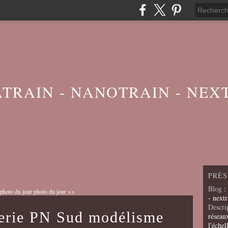
ATRAIN - NANOTRAIN - NEX
PRÉS
Blog
:
photo du jour
photo du jour >>
- nextr
Descri
lerie PN Sud modélisme
réseau
l'échel