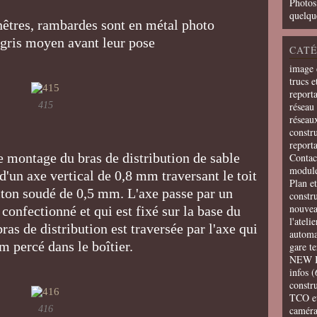
Photos
quelqu
enêtres, rambardes sont en métal photo
 gris moyen avant leur pose
CATÉ
image 
trucs e
report
415
réseau 
réseau
constru
report
le montage du bras de distribution de sable
Contac
modul
r d'un axe vertical de 0,8 mm traversant le toit
Plan e
aiton soudé de 0,5 mm. L'axe passe par un
constr
nouvea
 confectionné et qui est fixé sur la base du
l'ateli
ras de distribution est traversée par l'axe qui
automa
m percé dans le boîtier.
gare t
NEW 
infos
(
constru
TCO e
416
camér