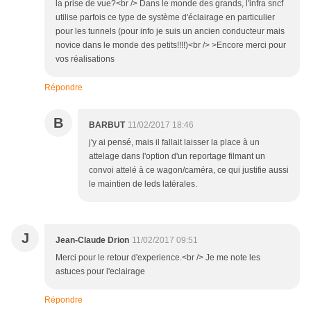
la prise de vue?<br /> Dans le monde des grands, l'infra sncf
utilise parfois ce type de système d'éclairage en particulier
pour les tunnels (pour info je suis un ancien conducteur mais
novice dans le monde des petits!!!!)<br /> >Encore merci pour
vos réalisations
Répondre
B
BARBUT
11/02/2017 18:46
j'y ai pensé, mais il fallait laisser la place à un
attelage dans l'option d'un reportage filmant un
convoi attelé à ce wagon/caméra, ce qui justifie aussi
le maintien de leds latérales.
J
Jean-Claude Drion
11/02/2017 09:51
Merci pour le retour d'experience.<br /> Je me note les
astuces pour l'eclairage
Répondre