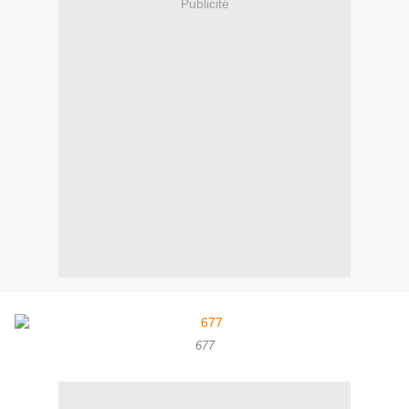
Publicité
677