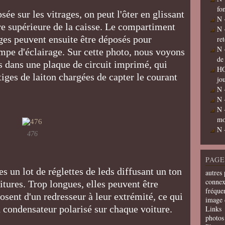
fo
sée sur les vitrages, on peut l'ôter en glissant
N 
ure supérieure de la caisse. Le compartiment
N 
ages peuvent ensuite être déposés pour
re
N 
 rampe d'éclairage. Sur cette photo, nous voyons
de
és dans une plaque de circuit imprimé, qui
HO
tiges de laiton chargées de capter le courant
jo
N 
N 
N 
mo
N 
476
PAGE
es un lot de réglettes de leds diffusant un ton
autres 
connex
itures. Trop longues, elles peuvent être
fréquen
posent d'un redresseur à leur extrémité, ce qui
image 
un condensateur polarisé sur chaque voiture.
Links
photos 