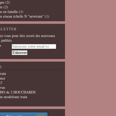
que
(2)
re
(2)
e en famille
(1)
u réseau échelle N "newtrain"
(1)
SLETTER
z-vous pour être averti des nouveaux
s publiés.
S
train
ance
67
evue
u HO de 2 HOUCHARDS
in modelisme train