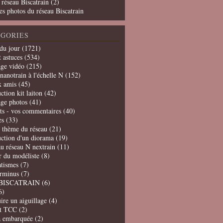
 réseau Biscatrain (2)
es photos du réseau Biscatrain
GORIES
du jour
(1721)
t astuces
(534)
age vidéo
(215)
nanotrain à l'échelle N
(152)
x amis
(45)
ction kit laiton
(42)
age photos
(41)
ts - vos commentaires
(40)
es
(33)
t thème du réseau
(21)
uction d'un diorama
(19)
u réseau N nextrain
(11)
er du modéliste
(8)
tismes
(7)
erminus
(7)
BISCATRAIN
(6)
6)
ire un aiguillage
(4)
t TCC
(2)
a embarquée
(2)