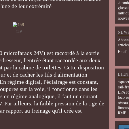
chroni
l'une de leur extrémité
glossai
musiqu
nouvea
459
NEW
Abonne
article
Email
0 microfarads 24V) est raccordé à la sortie
edresseur, l'entrée étant raccordée aux deux
t par la cabine de toilettes. Cette disposition
r et de cacher les fils d'alimentation
LIEN
En régime digital, l'éclairage est constant,
espace
rail-fr
oupures sur la voie, il fonctionne dans les
LPAT
s en régime analogique, il faut un courant
loco r
résea
 Par ailleurs, la faible pression de la tige de
limous
ar rapport au freinage qu'il crée est
RMF