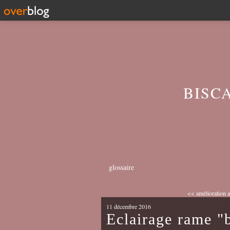
BISC
glossaire
<< amélioration a
11 décembre 2016
Eclairage rame "b