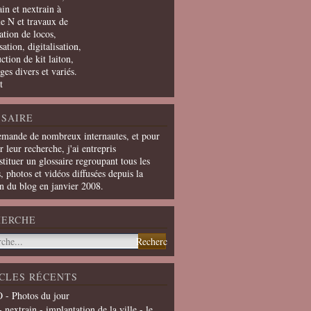
in et nextrain à
le N et travaux de
ation de locos,
ation, digitalisation,
ction de kit laiton,
ges divers et variés.
t
SAIRE
emande de nombreux internautes, et pour
er leur recherche, j'ai entrepris
tituer un glossaire regroupant tous les
s, photos et vidéos diffusées depuis la
on du blog en janvier 2008.
HERCHE
CLES RÉCENTS
 - Photos du jour
- nextrain - implantation de la ville - le