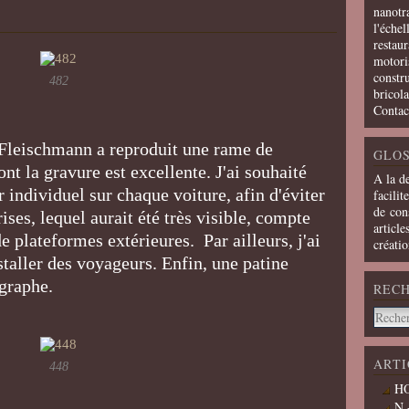
nanotra
l'échel
restaur
motoris
constru
482
bricola
Contac
 Fleischmann a reproduit une rame de
GLOS
ont la gravure est excellente. J'ai souhaité
A la d
r individuel sur chaque voiture, afin d'éviter
facilit
de cons
ses, lequel aurait été très visible, compte
article
e plateformes extérieures. Par ailleurs, j'ai
créati
taller des voyageurs. Enfin, une patine
rographe.
REC
ARTI
448
HO
N 