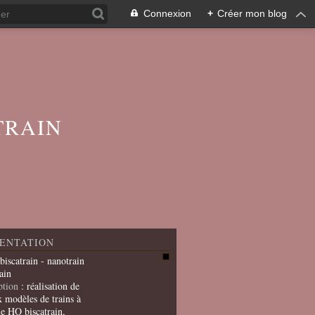
Connexion
+
Créer mon blog
TRAIN
ENTATION
 biscatrain - nanotrain
ain
ption
: réalisation de
x modèles de trains à
le HO biscatrain,