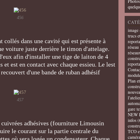
Photos
quelqu
456
CATÉ
image 
trucs e
nt collés dans une cavité qui est présente à
report
réseau 
ue voiture juste derrière le timon d'attelage.
réseau
'eux afin d'installer une tige de laiton de 4
constru
s et est en contact avec chaque essieu. Le lest
report
Contac
e recouvert d'une bande de ruban adhésif
modul
Plan e
constr
nouvea
l'ateli
457
automa
gare t
NEW 
infos
(
s cuivrées adhésives (fourniture Limousin
constru
re le courant sur la partie centrale du
TCO e
camér
ettes où sera logée un condensateur. Chaque