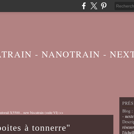
ATRAIN - NANOTRAIN - NEX
PRÉS
Blog
:
utorail X5500...
new biscatrain (suite VI) >>
- nextr
Descri
oites à tonnerre"
réseau
l'échel