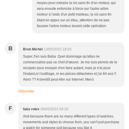
moyeu pour extraire la vis sans fin d'un moteur, qui
sera ensuite enfoncée à force sur l'autre arbre
moteur à l'aide d'un petit marteau, la vis sans fin
étant en appui sur un étau, attention de ne pas
fausser l'arbre moteur durant cette opération.
B
Brun Michel
13/05/2015 18:03
Super.J'en suis Baba. Quel dommage qu'atlas ne
commercialise pas ce chef-d’œuvre. Je me suis permis de le
recopier pour essayer d'en faire autant, mais je n'ai pour
l'instant,ni l'outillage, ni les pièces détachées et j'ai 84 ans !!
Alors ?? A bientôt peut-ètre sur Internet. Merci
Répondre
F
fake rolex
06/05/2015 09:19
And because there are so many different types of watches,
movements and styles to choose from, you can't just purchase
a watch for someone just because you like it.